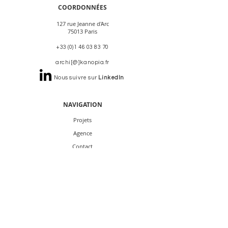
COORDONNÉES
127 rue Jeanne d'Arc
75013 Paris
+33 (0)1 46 03 83 70
archi[@]kanopia.fr
Nous suivre sur
LinkedIn
NAVIGATION
Projets
Agence
Contact
Actualités
Books